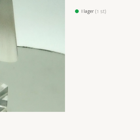
(
st)
I lager
1